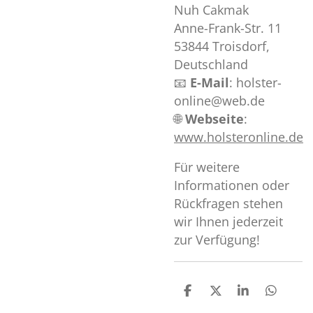
Nuh Cakmak
Anne-Frank-Str. 11
53844 Troisdorf,
Deutschland
📧
E-Mail
: holster-
online@web.de
🌐
Webseite
:
www.holsteronline.de
Für weitere
Informationen oder
Rückfragen stehen
wir Ihnen jederzeit
zur Verfügung!
T
T
T
T
e
e
e
e