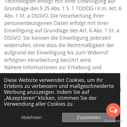
Technologien erfolgt mit Ihrer Einwilligung auf
Grundlage des § 25 Abs. 1 S. 1 TDDDG i.V.m. Art. 6
Abs. 1 lit. a DSGVO. Die Verarbeitung Ihrer
personenbezogenen Daten erfolgt mit Ihrer
Einwilligung auf Grundlage des Art. 6 Abs. 1 lit. a
DSGVO. Sie können die Einwilligung jederzeit
widerrufen, ohne dass die Rechtmäßigkeit der
aufgrund der Einwilligung bis zum Widerruf
erfolgten Verarbeitung berührt wird.
Nähere Informationen zur Erhebung und
Nutzung der Daten durch Google finden Sie in
Diese Website verwendet Cookies, um Ihr
den Datenschutzhinweisen von Google
Erlebnis zu verbessern und maßgeschneiderte
unter
https://www.google.com/privacypolicy.html
.
Werbung anzuzeigen. Indem Sie auf
Dort haben Sie auch im Datenschutzcenter die
„Akzeptieren“ klicken, stimmen Sie der
Verwendung aller Cookies zu.
Möglichkeit Ihre Einstellungen zu verändern, so
dass Sie Ihre von Google verarbeiteten Daten
Ablehnen
Zustimmen
verwalten und schützen können.