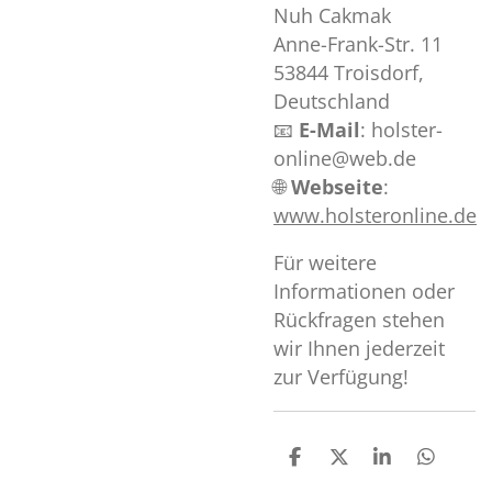
Nuh Cakmak
Anne-Frank-Str. 11
53844 Troisdorf,
Deutschland
📧
E-Mail
: holster-
online@web.de
🌐
Webseite
:
www.holsteronline.de
Für weitere
Informationen oder
Rückfragen stehen
wir Ihnen jederzeit
zur Verfügung!
T
T
T
T
e
e
e
e