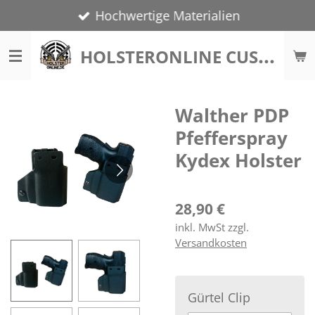
Hochwertige Materialien
Zum
Hauptinhalt
H
OLSTERONLINE CUSTOM
springen
Walther PDP
Pfefferspray
Kydex Holster
28,90 €
inkl. MwSt zzgl.
Versandkosten
Gürtel Clip