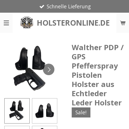
Schnelle Lieferung
Zum
Hauptinhalt
HOLSTERONLINE.DE
springen
Walther PDP /
GPS
Pfefferspray
Pistolen
Holster aus
Echtleder
Leder Holster
Sale!