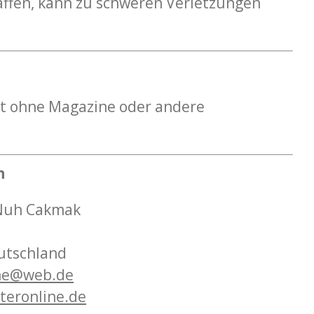
ffen, kann zu schweren Verletzungen
gt ohne Magazine oder andere
n
 Nuh Cakmak
eutschland
ne
@web
.de
steronline
.de