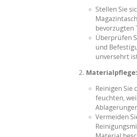
Stellen Sie si
Magazintasche
bevorzugten T
Überprüfen Si
und Befestig
unversehrt is
Materialpflege:
Reinigen Sie
feuchten, we
Ablagerungen
Vermeiden Si
Reinigungsmit
Material bes