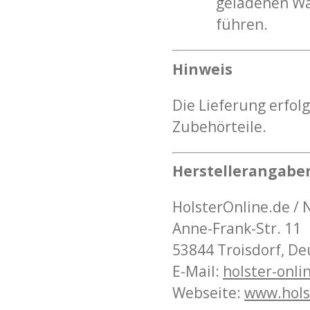
geladenen Wa
führen.
Hinweis
Die Lieferung erfol
Zubehörteile.
Herstellerangabe
HolsterOnline.de /
Anne-Frank-Str. 11
53844 Troisdorf, D
E-Mail:
holster
-onli
Webseite:
www
.hol