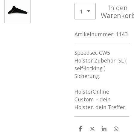
In den
Warenkor
Artikelnummer:
1143
Speedsec CW5
Holster Zubehör SL (
self-locking )
Sicherung.
HolsterOnline
Custom – dein
Holster. dein Treffer.
T
T
T
T