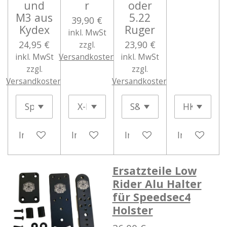
und
r
oder
M3 aus
5.22
39,90 €
Kydex
Ruger
inkl. MwSt
24,95 €
23,90 €
zzgl.
inkl. MwSt
Versandkosten
inkl. MwSt
zzgl.
zzgl.
Versandkosten
Versandkosten
In den Warenkorb
In den Warenkorb
In den Warenkorb
In den War
Ersatzteile Low
Rider Alu Halter
für Speedsec4
Holster