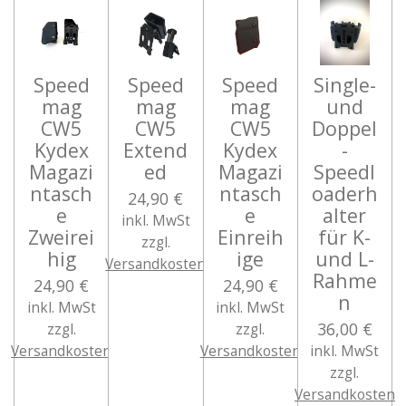
Speed
Speed
Speed
Single-
mag
mag
mag
und
CW5
CW5
CW5
Doppel
Kydex
Extend
Kydex
-
Magazi
ed
Magazi
Speedl
ntasch
ntasch
oaderh
24,90 €
e
e
alter
inkl. MwSt
Zweirei
Einreih
für K-
zzgl.
hig
ige
und L-
Versandkosten
Rahme
24,90 €
24,90 €
n
inkl. MwSt
inkl. MwSt
36,00 €
zzgl.
zzgl.
Versandkosten
Versandkosten
inkl. MwSt
zzgl.
Versandkosten