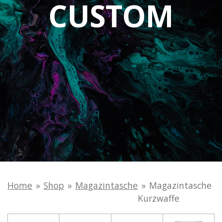
CUSTOM
Home
»
Shop
»
Magazintasche
»
Magazintasche
Kurzwaffe