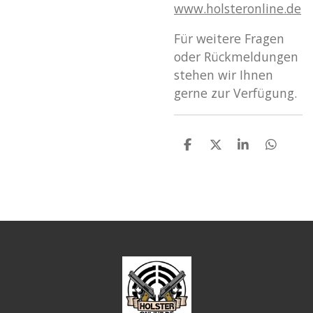
www
.holsteronline
.de
Für weitere Fragen
oder Rückmeldungen
stehen wir Ihnen
gerne zur Verfügung.
T
T
T
T
e
e
e
e
i
i
i
i
l
l
l
l
e
e
e
e
n
n
n
n