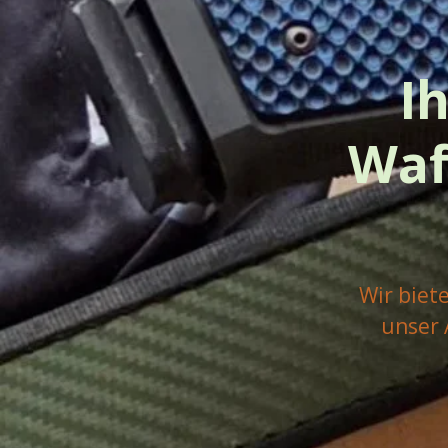
I
Waf
Wir biet
unser 