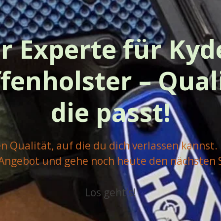
hr Experte für Kyd
fenholster – Quali
die passt!
en Qualität, auf die du dich verlassen kannst.
Angebot und gehe noch heute den nächsten S
Los geht’s!