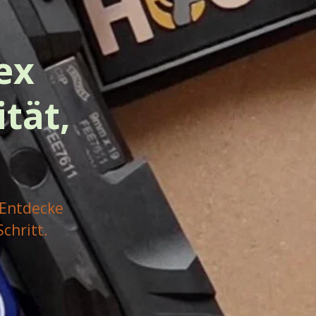
ex
tät,
 Entdecke
chritt.