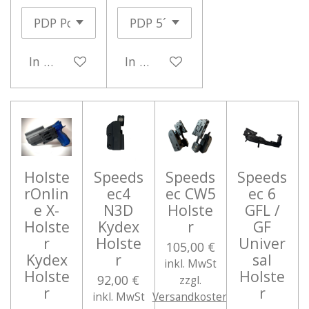
In den Warenkorb
In den Warenkorb
Holste
Speeds
Speeds
Speeds
rOnlin
ec4
ec CW5
ec 6
e X-
N3D
Holste
GFL /
Holste
Kydex
r
GF
r
Holste
Univer
105,00 €
Kydex
r
sal
inkl. MwSt
Holste
Holste
92,00 €
zzgl.
r
r
inkl. MwSt
Versandkosten