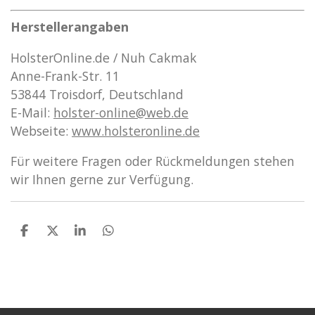
Herstellerangaben
HolsterOnline.de / Nuh Cakmak
Anne-Frank-Str. 11
53844 Troisdorf, Deutschland
E-Mail:
holster
-online
@web
.de
Webseite:
www
.holsteronline
.de
Für weitere Fragen oder Rückmeldungen stehen
wir Ihnen gerne zur Verfügung.
T
T
T
T
e
e
e
e
i
i
i
i
l
l
l
l
e
e
e
e
n
n
n
n