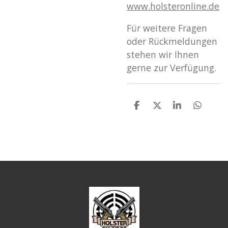
www
.holsteronline
.de
Für weitere Fragen
oder Rückmeldungen
stehen wir Ihnen
gerne zur Verfügung.
T
T
T
T
e
e
e
e
i
i
i
i
l
l
l
l
e
e
e
e
n
n
n
n