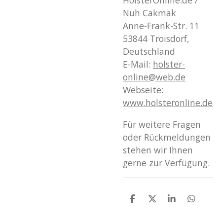
HolsterOnline.de /
Nuh Cakmak
Anne-Frank-Str. 11
53844 Troisdorf,
Deutschland
E-Mail:
holster
-
online
@web
.de
Webseite:
www
.holsteronline
.de
Für weitere Fragen
oder Rückmeldungen
stehen wir Ihnen
gerne zur Verfügung.
T
T
T
T
e
e
e
e
i
i
i
i