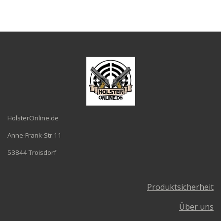
l
l
l
l
e
e
e
e
n
n
n
n
HolsterOnline.de
Anne-Frank-Str.11
53844 Troisdorf
Produktsicherheit
Über uns