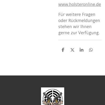
www
.holsteronline
.de
Für weitere Fragen
oder Rückmeldungen
stehen wir Ihnen
gerne zur Verfügung.
T
T
T
T
e
e
e
e
i
i
i
i
l
l
l
l
e
e
e
e
n
n
n
n