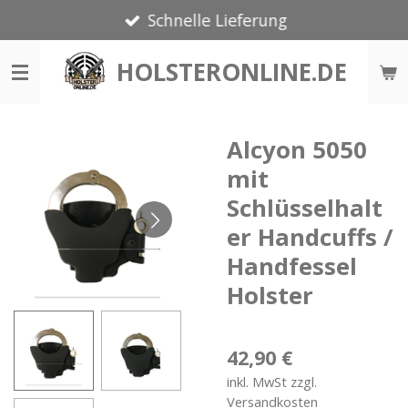
Schnelle Lieferung
Zum
Hauptinhalt
HOLSTERONLINE.DE
springen
Alcyon 5050
mit
Schlüsselhalt
er Handcuffs /
Handfessel
Holster
42,90 €
inkl. MwSt zzgl.
Versandkosten